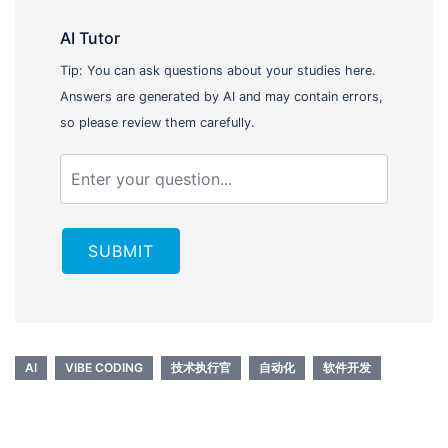
AI Tutor
Tip: You can ask questions about your studies here.
Answers are generated by AI and may contain errors,
so please review them carefully.
SUBMIT
AI
VIBE CODING
技术执行官
自动化
软件开发