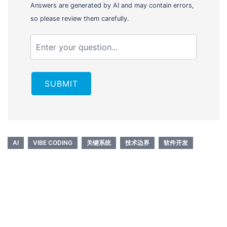
Answers are generated by AI and may contain errors,
so please review them carefully.
SUBMIT
AI
VIBE CODING
关键系统
技术边界
软件开发