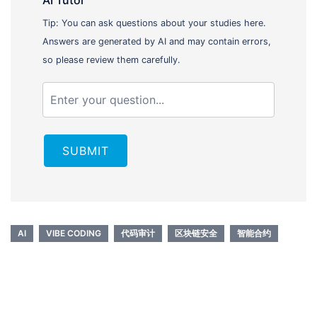
AI Tutor
Tip: You can ask questions about your studies here.
Answers are generated by AI and may contain errors,
so please review them carefully.
SUBMIT
AI
VIBE CODING
代码审计
区块链安全
智能合约