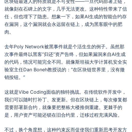
区块链最迷人的特质就是不可变性——一旦代码部署上链，
就像刻在石碑上的文字，几乎无法更改。这种特性带来了信
任，但也埋下了隐患。想象一下，如果AI生成的智能合约存
在漏洞，这个漏洞就会永远留在链上，成为黑客眼中的肥
肉。
去年Poly Network被黑事件就是个活生生的例子。虽然那
次事件最终以黑客”归还”资产告终，但如果漏洞来自AI生成
的代码，情况可能完全不同。就像斯坦福大学计算机安全实
验室主任Dan Boneh教授说的：”在区块链世界里，没有撤
销按钮。”
这就是Vibe Coding面临的独特挑战。在传统软件开发中，
我们可以随时打补丁、发更新。但在区块链上，每次修复都
需要部署新合约，就像要把整栋大楼推倒重建。更棘手的
是，用户资产可能还锁在旧合约里，迁移过程充满风险。
不过，换个角度想，这种约束反而促使我们重新思考开发方