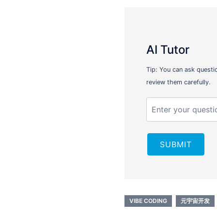
AI Tutor
Tip: You can ask questi
review them carefully.
SUBMIT
VIBE CODING
元宇宙开发