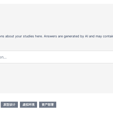
ons about your studies here. Answers are generated by AI and may contain
原型设计
虚拟环境
资产部署