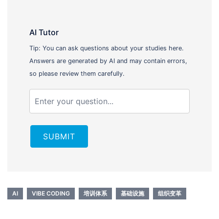
AI Tutor
Tip: You can ask questions about your studies here.
Answers are generated by AI and may contain errors,
so please review them carefully.
SUBMIT
AI
VIBE CODING
培训体系
基础设施
组织变革