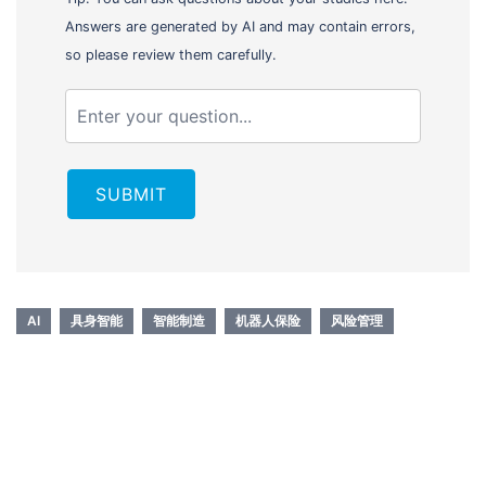
Answers are generated by AI and may contain errors,
so please review them carefully.
SUBMIT
AI
具身智能
智能制造
机器人保险
风险管理