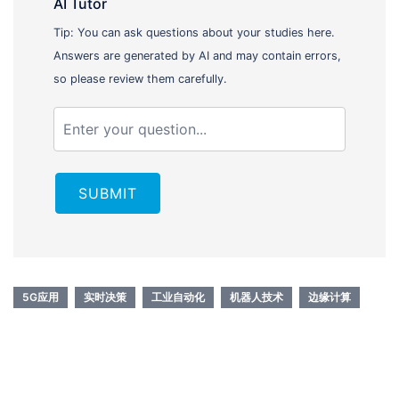
AI Tutor
Tip: You can ask questions about your studies here.
Answers are generated by AI and may contain errors,
so please review them carefully.
SUBMIT
5G应用
实时决策
工业自动化
机器人技术
边缘计算