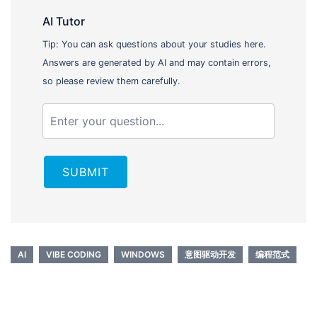
AI Tutor
Tip: You can ask questions about your studies here.
Answers are generated by AI and may contain errors,
so please review them carefully.
SUBMIT
AI
VIBE CODING
WINDOWS
意图驱动开发
编程范式