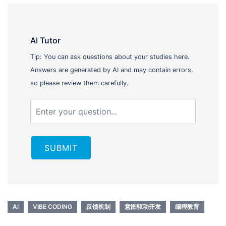
AI Tutor
Tip: You can ask questions about your studies here.
Answers are generated by AI and may contain errors,
so please review them carefully.
SUBMIT
AI
VIBE CODING
反馈机制
意图驱动开发
编程教育