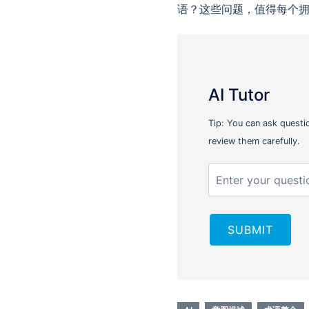
语？这些问题，值得每个拥
AI Tutor
Tip: You can ask questi
review them carefully.
SUBMIT