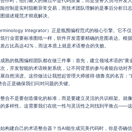
合作时，他们最大的痛点不是代码质量，而是业务人员与开发人
风险控制是实时阻断异常交易，而技术团队理解的是事后分析日
意图描述规范才彻底解决。
minology Integrator）正是氛围编程范式的核心引擎。
筑行业需要标准图纸一样，软件开发需要精确的意图表达。根据I
差占比高达42%，而这本质上就是术语整合的失败。
成熟的氛围编程团队都在做三件事：首先，建立领域术语的“黄
其次，开发智能的术语映射系统，让不同背景的参与者能自动对
展自然演进。这些做法让我想起管理大师彼得·德鲁克的名言：“
整合正是确保我们问对问题的关键。
语整合不是要创造僵化的标准，而是要建立灵活的共识框架。就
理的多样性。这需要我们在统一性与灵活性之间找到平衡点——
始构建自己的术语整合器？当AI能生成完美代码时，你是否确