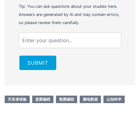
Tip: You can ask questions about your studies here.
Answers are generated by AI and may contain errors,
so please review them carefully.
SUBMIT
开发者体验
意图编程
氛围编程
脑电数据
认知科学