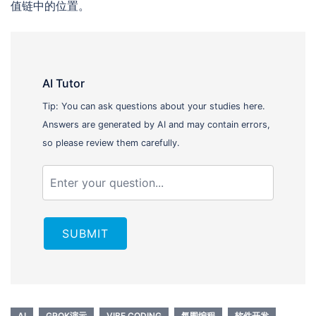
值链中的位置。
AI Tutor
Tip: You can ask questions about your studies here.
Answers are generated by AI and may contain errors,
so please review them carefully.
SUBMIT
AI
GROK演示
VIBE CODING
氛围编程
软件开发