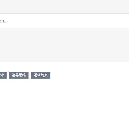
设计
边界思维
逻辑约束