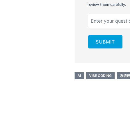
review them carefully.
SUBMIT
AI
VIBE CODING
系统