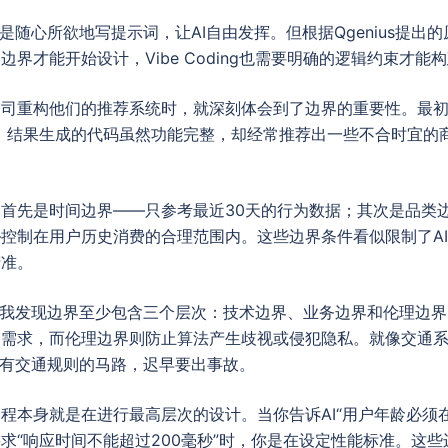
ng就是随心所欲地写提示词，让AI自由发挥。但根据Qgenius提
界才能开始设计，Vibe Coding也需要明确的逻辑约束才能
司重构他们的推荐系统时，就深刻体会到了边界的重要性。最初我
，结果生成的代码虽然功能完整，却经常推荐出一些不合时宜的
。
首先是时间边界——只参考最近30天的行为数据；其次是品类
控制在用户历史消费的合理范围内。这些边界条件看似限制了A
精准。
实践中，我发现边界至少包含三个层次：技术边界、业务边界和伦理
合需求，而伦理边界则防止算法产生歧视或侵犯隐私。就像交通
就像没有交通规则的马路，迟早要出事故。
程本身就是在进行最高层次的设计。当你告诉AI“用户年龄必须在
求“响应时间不能超过200毫秒”时，你是在设定性能标准。这