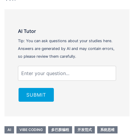
AI Tutor
Tip: You can ask questions about your studies here.
Answers are generated by AI and may contain errors,
so please review them carefully.
SUBMIT
AI
VIBE CODING
多巴胺编程
开发范式
系统思维