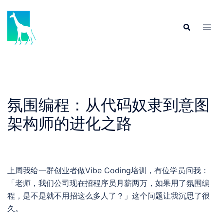
Skip
to
Tog
Search
content
men
氛围编程：从代码奴隶到意图
架构师的进化之路
上周我给一群创业者做Vibe Coding培训，有位学员问我：
「老师，我们公司现在招程序员月薪两万，如果用了氛围编
程，是不是就不用招这么多人了？」这个问题让我沉思了很
久。