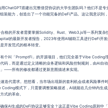
内用ChatGPT搭建出完整借贷协议的大学生团队吗？他们不是
组装能力，创造出了一个功能完备的DeFi产品。这让我意识到，Vib
合格的开发者需要掌握Solidity、Rust、Web3.js等一系
 Capital的最新开发者报告，2023年使用AI辅助工具进行DeFi
更是开发范式的根本转变。
叫「PromptFi」的开源项目，他们完全基于Vibe Coding
代码，而是通过定义清晰的业务逻辑和风险控制规则，由AI自
码」——所有的修改都通过更新意图描述来实现。
的快速迭代需求。想想看，当市场出现新的套利机会或者风险事件
e Coding模式下，只需要调整策略描述，AI就能在几分钟内
理方式的革命。
保AI生成的DeFi协议足够安全？这正是Vibe Coding原则