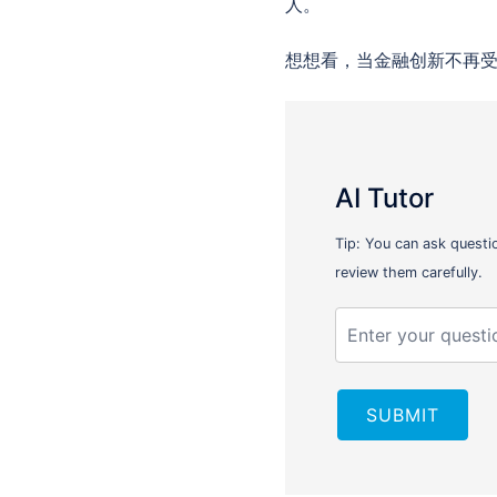
人。
想想看，当金融创新不再受
AI Tutor
Tip: You can ask questi
review them carefully.
SUBMIT