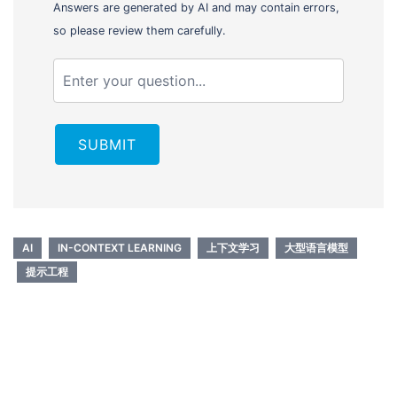
Answers are generated by AI and may contain errors,
so please review them carefully.
SUBMIT
AI
IN-CONTEXT LEARNING
上下文学习
大型语言模型
提示工程