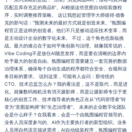
匹配且库存充足的商品B”。AI根据这些意图自动组装微程
序，实时调整推荐策略。 这让我想起管理学大师彼得·德鲁
克的那句话：“预测未来的最好方式就是创造未来。”氛围编
程官正是这样的创造者。他们不只是被动适应技术变革，而
是主动设计企业的数字化未来。 不过，这个角色也面临挑
战。最大的难点在于如何平衡创新与治理。就像我常说的，
Vibe Coding不是放任AI随意发挥，而是要在清晰的边界内
给予最大的创造自由。氛围编程官需要建立一套完善的数据
治理体系，确保每个自动生成的程序都符合安全、合规和业
务目标的要求。 说到这里，可能有人会问：那传统的
CTO、技术总监怎么办？我的看法是，这不是取代，而是进
化。就像数码相机没有消灭摄影师，而是让摄影师专注于更
核心的创意工作。技术领导者的角色正在从“代码管理者”转
变为“意图架构师”和“生态治理者”。 未来的企业数字化团队
会是什么样子？在我看来，会是一个由氛围编程官领导的、
业务人员深度参与的、AI作为主要执行者的新型组织。业务
人员用自然语言描述需求，AI自动组装程序，氛围编程官确