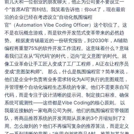
前几天和一位创业的朋友聊天，他正为公司要不要设立一
个“首席AI官”而纠结。我笑着告诉他：你out了，现在最前
沿的企业已经在考虑设立“自动化氛围编程
官”（Automation Vibe Coding Officer）这个职位了。这
不是在玩概念游戏，而是软件开发范式变革带来的必然趋
势。 根据麦肯锡最近的一份研究报告，到2030年，AI辅助
编程将重塑75%的软件开发工作流程。这意味着什么？意味
着我们正在从“写代码”的时代，迈向“定义意图”的时代。就
像工业革命让手工匠人变成了工厂工程师，AI正在让程序员
变成“意图架构师”。 那么，什么是氛围编程官？简单来说，
他们是企业中负责将业务需求转化为AI可执行的意图规范，
并管理整个自动化编程生态系统的专家。他们不需要亲自写
代码，而是专注于设计清晰的提示词、制定接口标准、确保
系统可观测性——这些都是Vibe Coding的核心原则。 以
我最近接触的一家电商公司为例。他们的氛围编程官带领团
队，将商品推荐系统的开发周期从原来的3个月缩短到了2
周。怎么做到的？他们不再编写复杂的推荐算法，而是定义
了一系列清晰的意图：“当用户浏览商品A时，推荐与其兴趣