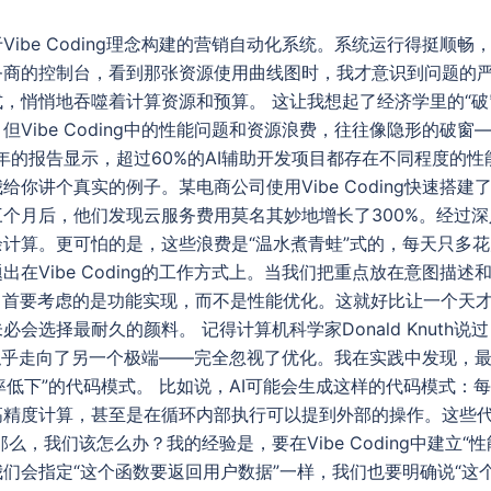
ibe Coding理念构建的营销自动化系统。系统运行得挺顺
务商的控制台，看到那张资源使用曲线图时，我才意识到问题的
，悄悄地吞噬着计算资源和预算。 这让我想起了经济学里的“破
Vibe Coding中的性能问题和资源浪费，往往像隐形的破
2024年的报告显示，超过60%的AI辅助开发项目都存在不同程度
我给你讲个真实的例子。某电商公司使用Vibe Coding快速搭
三个月后，他们发现云服务费用莫名其妙地增长了300%。经过深
计算。更可怕的是，这些浪费是“温水煮青蛙”式的，每天只多
在Vibe Coding的工作方式上。当我们把重点放在意图描
，首要考虑的是功能实现，而不是性能优化。这就好比让一个天
会选择最耐久的颜料。 记得计算机科学家Donald Knuth说
，我们似乎走向了另一个极端——完全忽视了优化。我在实践中发现
效率低下”的代码模式。 比如说，AI可能会生成这样的代码模式：
高精度计算，甚至是在循环内部执行可以提到外部的操作。这些
么，我们该怎么办？我的经验是，要在Vibe Coding中建立“
们会指定“这个函数要返回用户数据”一样，我们也要明确说“这个