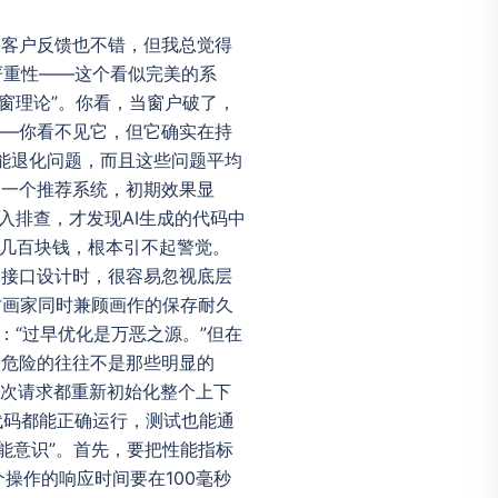
畅，客户反馈也不错，但我总觉得
严重性——这个看似完美的系
窗理论”。你看，当窗户破了，
窗——你看不见它，但它确实在持
的性能退化问题，而且这些问题平均
建了一个推荐系统，初期效果显
入排查，才发现AI生成的代码中
花几百块钱，根本引不起警觉。
述和接口设计时，很容易忽视底层
才画家同时兼顾画作的保存耐久
过：“过早优化是万恶之源。”但在
，最危险的往往不是那些明显的
每次请求都重新初始化整个上下
代码都能正确运行，测试也能通
性能意识”。首先，要把性能指标
操作的响应时间要在100毫秒