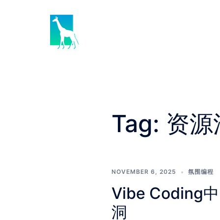
Skip
to
content
Tag:
资源
NOVEMBER 6, 2025
氛围编程
Vibe Cod
洞