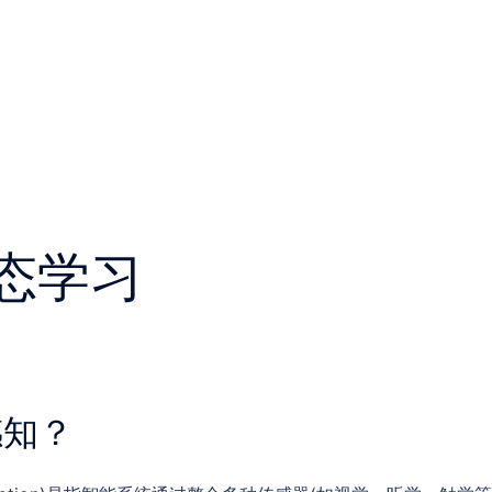
态学习
感知？