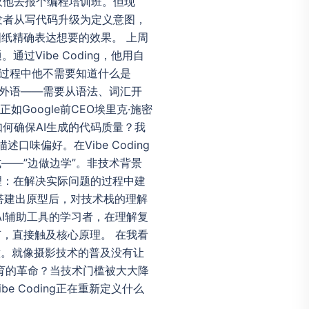
议他去报个编程培训班。但现
让开发者从写代码升级为定义意图，
纸精确表达想要的效果。 上周
Vibe Coding，他用自
。过程中他不需要知道什么是
学外语——需要从语法、词汇开
如Google前CEO埃里克·施密
何确保AI生成的代码质量？我
味偏好。在Vibe Coding
式——”边做边学”。非技术背景
理：在解决实际问题的过程中建
速搭建出原型后，对技术栈的理解
I辅助工具的学习者，在理解复
节，直接触及核心原理。 在我看
创意。就像摄影技术的普及没有让
育的革命？当技术门槛被大大降
 Coding正在重新定义什么