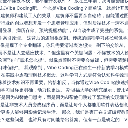
完全不懂技术栈，能不能开发软件？” 放在三年前，我可能会建
ibe Coding吧。 什么是Vibe Coding？简单说，就是
像建筑师和建筑工人的关系：建筑师不需要亲自砌砖，但能通过图
业的创业者想开发一个患者管理应用，但对后端技术一窍不通。通过
册登录、病历存储、预约提醒功能”，AI自动生成了完整的系统
解数据库索引原理。 这背后的逻辑很深刻。传统的编程学习路径就像
ng更像是雇了个专业翻译，你只需要清晰表达想法，剩下的交给AI。正
而不是让人去适应技术。” 但这里有个关键问题：不懂技术的人如
写”转向”需求怎么提”。就像点菜时不需要会做饭，但需要清楚描述口
味偏好”。 我观察到，Vibe Coding正在催生一种新的学习模
，在实践中逐渐理解技术概念。这种学习方式更符合认知科学原
着技术知识不再重要。恰恰相反，当你通过Vibe Coding快
学习目标更明确，动力也更足。 斯坦福大学的研究显示，使用A
不是因为AI替他们思考，而是因为AI帮他们跳过了繁琐的实现细
的价值不是让非技术人员变成程序员，而是让每个人都能用软件表达
让更多人能够用影像记录生活。 那么，我们是否正在见证编程教
这些问题，也许只有时间能给出答案。但有一点是确定的：Vibe