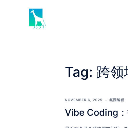
Skip
to
content
Tag:
跨领
NOVEMBER 6, 2025
氛围编程
Vibe Cod