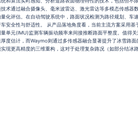
系统和算法实时感知、分析道路表面物理特性的技术，包括但不
项技术通过融合摄像头、毫米波雷达、激光雷达等多模态传感器
的量化评估。在自动驾驶系统中，路面状况检测为路径规划、车
行车安全性与舒适性。 从产品落地角度看，当前主流方案采用基
量单元(IMU)监测车辆振动频率来间接推断路面平整度。值得关
厚度估计，而Waymo则通过多传感器融合显著提升了冰雪路面
能实现更高精度的三维重构，这对于处理复杂路况（如部分结冰