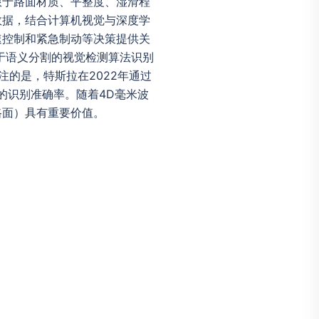
限于路面材质、平整度、湿滑程
数据，结合计算机视觉与深度学
速控制和紧急制动等决策提供关
于语义分割的视觉检测算法识别
注的是，特斯拉在2022年通过
的识别准确率。随着4D毫米波
路面）具有重要价值。