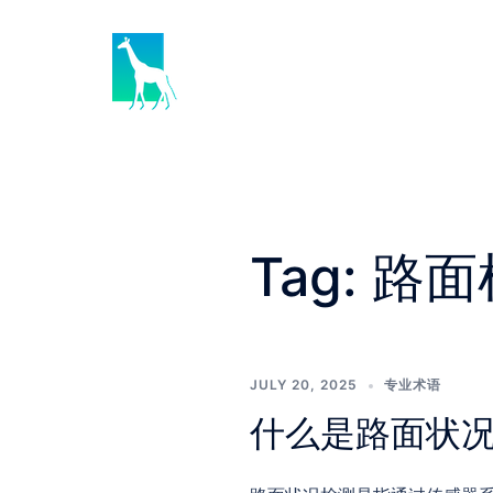
Skip
to
content
Tag:
路面
JULY 20, 2025
专业术语
什么是路面状