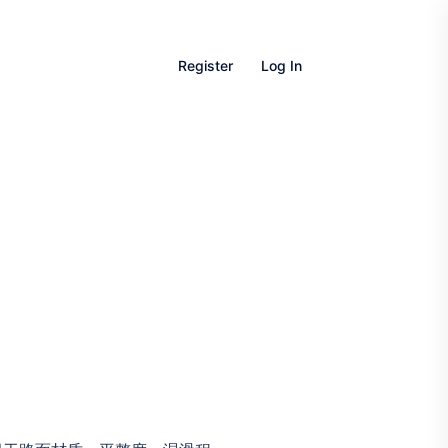
Register
Log In