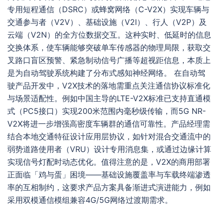
专用短程通信（DSRC）或蜂窝网络（C-V2X）实现车辆与
交通参与者（V2V）、基础设施（V2I）、行人（V2P）及
云端（V2N）的全方位数据交互。这种实时、低延时的信息
交换体系，使车辆能够突破单车传感器的物理局限，获取交
叉路口盲区预警、紧急制动信号广播等超视距信息，本质上
是为自动驾驶系统构建了分布式感知神经网络。 在自动驾
驶产品开发中，V2X技术的落地需重点关注通信协议标准化
与场景适配性。例如中国主导的LTE-V2X标准已支持直通模
式（PC5接口）实现200米范围内毫秒级传输，而5G NR-
V2X将进一步增强高密度车辆群的通信可靠性。产品经理需
结合本地交通特征设计应用层协议，如针对混合交通流中的
弱势道路使用者（VRU）设计专用消息集，或通过边缘计算
实现信号灯配时动态优化。值得注意的是，V2X的商用部署
正面临「鸡与蛋」困境——基础设施覆盖率与车载终端渗透
率的互相制约，这要求产品方案具备渐进式演进能力，例如
采用双模通信模组兼容4G/5G网络过渡期需求。