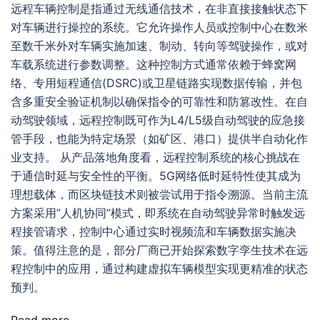
远程车辆控制是指通过无线通信技术，在非直接接触状态下
对车辆进行操控的系统。它允许操作人员或控制中心在数米
至数千米外对车辆实施加速、制动、转向等驾驶操作，或对
车载系统进行参数调整。这种控制方式通常依赖于蜂窝网
络、专用短程通信(DSRC)或卫星链路实现数据传输，并包
含多重安全验证机制以确保指令的可靠性和防篡改性。在自
动驾驶领域，远程控制既可作为L4/L5级自动驾驶的应急接
管手段，也能为特定场景（如矿区、港口）提供半自动化作
业支持。 从产品落地角度看，远程控制系统的核心挑战在
于通信时延与安全性的平衡。5G网络低时延特性使其成为
理想载体，而区块链技术则被尝试用于指令溯源。当前主流
方案采用”人机协同”模式，即系统在自动驾驶异常时触发远
程接管请求，控制中心通过实时视频流和车辆数据实施决
策。值得注意的是，部分厂商已开始探索数字孪生技术在远
程控制中的应用，通过构建虚拟车辆模型实现更精准的状态
预判。