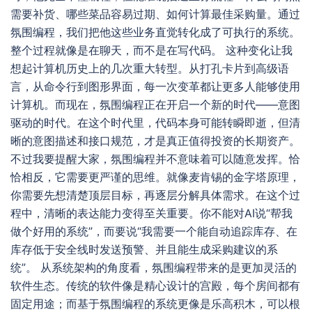
需要补货、哪些菜品容易过期、如何计算最佳采购量。通过
氛围编程，我们把他这些业务直觉转化成了可执行的系统。
整个过程就像是在聊天，而不是在写代码。 这种变化让我
想起计算机历史上的几次重大转型。从打孔卡片到高级语
言，从命令行到图形界面，每一次变革都让更多人能够使用
计算机。而现在，氛围编程正在开启一个新的时代——意图
驱动的时代。在这个时代里，代码本身可能转瞬即逝，但清
晰的意图描述和接口规范，才是真正值得投资的长期资产。
不过我要提醒大家，氛围编程并不意味着可以随意发挥。恰
恰相反，它需要更严谨的思维。就像麦肯锡的金字塔原理，
你需要先想清楚顶层目标，再逐层分解具体需求。在这个过
程中，清晰的表达能力变得至关重要。你不能对AI说“帮我
做个好用的系统”，而要说“我需要一个能自动追踪库存、在
库存低于安全线时发送预警、并且能生成采购建议的系
统”。 从系统架构的角度看，氛围编程带来的是更加灵活的
软件生态。传统的软件像是精心设计的宫殿，每个房间都有
固定用途；而基于氛围编程的系统更像是乐高积木，可以根