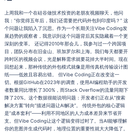
上周我和一个在硅谷做技术投资的老朋友视频聊天，他问
我：”你觉得五年后，我们还需要把代码外包到印度吗？” 这
个问题让我陷入了沉思。作为一个长期关注Vibe Coding发
展趋势的观察者，我意识到这个问题背后其实隐藏着一个更
深刻的变革。 还记得2010年那会儿，我参与过一个跨国项
目，团队分布在旧金山、班加罗尔和上海。我们每天都要开
跨时区的视频会议，光是解释需求就要花掉大半时间。现在
回想起来，那种传统的外包模式就像是用传真机传输设计图
纸——低效且容易出错。 但Vibe Coding正在改变这一
切。根据GitHub在2023年的调查，使用AI编程助手的开发
者数量同比增长了300%，而Stack Overflow的流量同期下
降了20%。这个数据很能说明问题：开发者们正在从”搜索
解决方案”转向”描述问题让AI解决”。 传统外包的核心逻辑
是”成本套利”——利用不同地区的人力成本差异来节省开
支。但Vibe Coding让这个逻辑变得过时了。当AI能够理解
你的意图并生成代码时，地理位置的重要性就大大降低了。