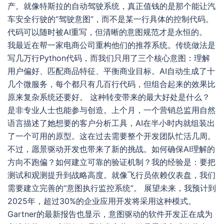
产。就像特斯拉的自动驾驶系统，真正值钱的是那个能让汽
车安全行驶的“驾驶意图”，而不是某一行具体的控制代码。
代码可以随时被AI重写，但清晰的意图规范才是永恒的。
我最近在帮一家电商公司重构他们的推荐系统。传统做法是
写几万行Python代码，而我们只用了三个核心意图：理解
用户偏好、匹配商品特征、平衡商业目标。AI自动生成了十
几个微服务，每个都只有几百行代码，但组合起来的效果比
原来复杂系统还要好。 这种转变带来的最大好处是什么？
是非专业人士也能参与创造。上个月，一个营销总监用自然
语言描述了她想要的客户分析工具，AI在半小时内就组装出
了一个可用的原型。这在过去需要整个开发团队忙活几周。
不过，愿景驱动开发也带来了新的挑战。如何确保AI理解的
方向不跑偏？如何建立可靠的验证机制？我的经验是：要把
测试和观测提升到战略高度。就像飞行员依赖仪表盘，我们
需要建立完善的“意图执行监控系统”。 展望未来，我预计到
2025年，超过30%的企业应用开发将采用这种模式。
Gartner的最新报告也显示，意图驱动的软件开发正在成为