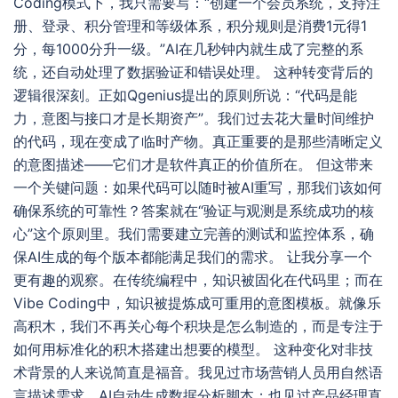
Coding模式下，我只需要写：“创建一个会员系统，支持注
册、登录、积分管理和等级体系，积分规则是消费1元得1
分，每1000分升一级。”AI在几秒钟内就生成了完整的系
统，还自动处理了数据验证和错误处理。 这种转变背后的
逻辑很深刻。正如Qgenius提出的原则所说：“代码是能
力，意图与接口才是长期资产”。我们过去花大量时间维护
的代码，现在变成了临时产物。真正重要的是那些清晰定义
的意图描述——它们才是软件真正的价值所在。 但这带来
一个关键问题：如果代码可以随时被AI重写，那我们该如何
确保系统的可靠性？答案就在“验证与观测是系统成功的核
心”这个原则里。我们需要建立完善的测试和监控体系，确
保AI生成的每个版本都能满足我们的需求。 让我分享一个
更有趣的观察。在传统编程中，知识被固化在代码里；而在
Vibe Coding中，知识被提炼成可重用的意图模板。就像乐
高积木，我们不再关心每个积块是怎么制造的，而是专注于
如何用标准化的积木搭建出想要的模型。 这种变化对非技
术背景的人来说简直是福音。我见过市场营销人员用自然语
言描述需求，AI自动生成数据分析脚本；也见过产品经理直