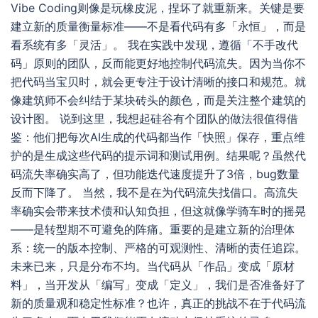
Vibe Coding则像是玩橡皮泥，捏坏了就重新来。关键是要
建立新的质量衡量标准——不是看代码有多「永恒」，而是
看系统有多「灵活」。 我在实践中发现，遵循「不手改代
码」原则的团队，反而能更好地控制代码流失。因为当你不
把代码当宝贝时，就会更专注于设计清晰的接口和规范。就
像建筑师不会纠结于某块砖头的颜色，而是关注整个建筑的
设计图。 说到这里，我想起硅谷有个团队的做法很值得借
鉴：他们把每次AI生成的代码都当作「快照」保存，重点维
护的是生成这些代码的提示词和测试用例。结果呢？虽然代
码流失率确实高了，但功能迭代速度提升了3倍，bug数量
反而下降了。 当然，我不是在为代码流失找借口。高流失
率确实会带来技术债和认知负担，但这就像学骑车时的摇晃
——是转型期不可避免的阵痛。重要的是建立新的治理体
系：统一的版本控制、严格的可观测性、清晰的责任追踪。
未来已来，只是分布不均。当代码从「作品」变成「原材
料」，当开发从「编写」变成「定义」，我们是否准备好了
新的质量观和稳定性标准？也许，真正的挑战不在于代码流