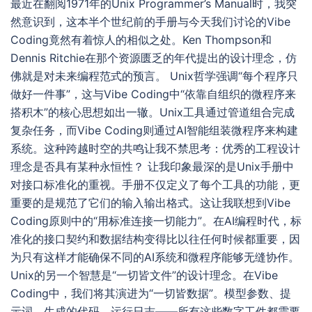
最近在翻阅1971年的Unix Programmer’s Manual时，我突
然意识到，这本半个世纪前的手册与今天我们讨论的Vibe
Coding竟然有着惊人的相似之处。Ken Thompson和
Dennis Ritchie在那个资源匮乏的年代提出的设计理念，仿
佛就是对未来编程范式的预言。 Unix哲学强调“每个程序只
做好一件事”，这与Vibe Coding中“依靠自组织的微程序来
搭积木”的核心思想如出一辙。Unix工具通过管道组合完成
复杂任务，而Vibe Coding则通过AI智能组装微程序来构建
系统。这种跨越时空的共鸣让我不禁思考：优秀的工程设计
理念是否具有某种永恒性？ 让我印象最深的是Unix手册中
对接口标准化的重视。手册不仅定义了每个工具的功能，更
重要的是规范了它们的输入输出格式。这让我联想到Vibe
Coding原则中的“用标准连接一切能力”。在AI编程时代，标
准化的接口契约和数据结构变得比以往任何时候都重要，因
为只有这样才能确保不同的AI系统和微程序能够无缝协作。
Unix的另一个智慧是“一切皆文件”的设计理念。在Vibe
Coding中，我们将其演进为“一切皆数据”。模型参数、提
示词、生成的代码、运行日志——所有这些数字工件都需要