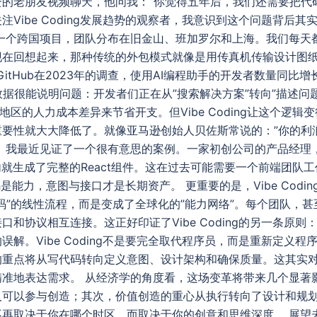
的老朋友视频聊天，他问我：”你觉得五年后，我们还需要把代码
Vibe Coding发展趋势的观察者，我意识到这个问题背后其
过一个跨国项目，团队分布在旧金山、班加罗尔和上海。我们每天
在回想起来，那种传统的外包模式就像是用传真机传输设计图纸—
itHub在2023年的调查，使用AI编程助手的开发者数量同比增长了30
据很能说明问题：开发者们正在从”搜索解决方案”转向”描述问题
地区的人力成本差异来节省开支。但Vibe Coding让这个逻辑
要性就大大降低了。就像亚马逊创始人贝佐斯常说的：”你的利润
。 我最近见证了一个很有意思的案例。一家初创公司的产品经理
内就生成了完整的React组件。这在过去可能需要一个前端团队
：代码是能力，意图与接口才是长期资产。 更重要的是，Vibe Cod
码”的线性流程，而是变成了全球化的”能力网络”。每个团队，
和协议相互连接。这正好印证了Vibe Coding的另一条原则
解。Vibe Coding不是要完全取代程序员，而是重新定义
的重点将从写代码转向定义意图、设计架构和确保质量。这其实
精准地表达需求。 从经济学的角度看，这场变革将带来几个显著
人可以参与创造；其次，价值创造的重心从执行转向了设计和规
不再取决于你在哪个时区，而取决于你的创意和思维深度。 展望