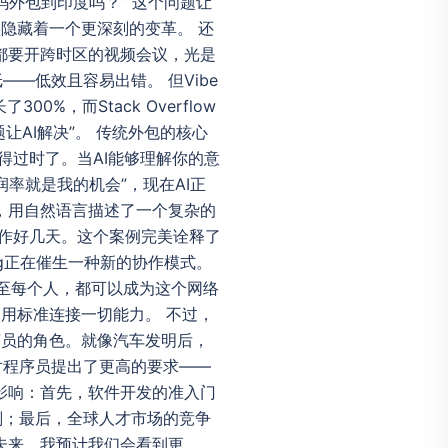
外包到印度吗？” 这个问题让
实隐藏着一个更深刻的变革。 还
都要开跨时区的视频会议，光是
—低效且容易出错。 但Vibe
0%，而Stack Overflow
让AI解决”。 传统外包的核心
变得过时了。当AI能够理解你的意
率就是我的机会”，现在AI正
，用自然语言描述了一个复杂的
工作好几天。这个案例完美诠释了
ing正在催生一种新的协作模式。
甚至每个人，都可以成为这个网络
：用标准连接一切能力。 不过，
程序员的角色。就像汽车发明后，
对程序员提出了更高的要求——
影响：首先，软件开发的准入门
划；最后，全球人才市场的竞争
未来，我预计我们会看到更