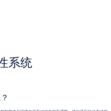
性系统
应？