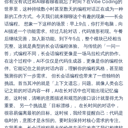
你有没有试过和AI聊着聊着就忘了时间？在Vibe Coding的
世界里，这种持续数小时甚至数天的编程对话正在成为一种
新的工作方式。今天我们就来聊聊这个有趣的现象——长会
话编程。 想象一下这样的场景：早上9点，你打开电脑，向
AI描述一个功能需求。经过几轮对话，代码雏形初现。午餐
后继续完善，加入新功能。到下午5点，整个模块已经相当
完整。这就是典型的长会话编程体验。 与传统的「一问一
答」式编程不同，长会话编程更像是一场马拉松式的协作。
在这个过程中，AI不仅仅是代码生成器，更像是你的编程伙
伴。它能记住之前的对话内容，理解你的编程风格，甚至能
预测你的下一步需求。 但长会话编程也带来了一些独特的
挑战。首当其冲的就是「上下文遗忘」问题。就像人类会忘
记之前的对话内容一样，AI在长对话中也可能出现记忆偏
差。这时候，清晰的意图描述和规范的接口设计就显得尤为
重要。 另一个挑战是「目标漂移」。在长时间的对话中，
很容易偏离最初的目标。这时候，我经常提醒自己：代码是
临时的，意图才是永恒的。要时刻保持对核心需求的专注。
在我看来，长会话编程最大的价值在于它改变了我们构建软