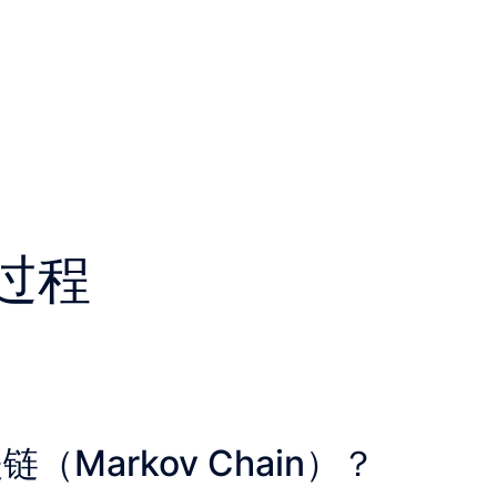
过程
Markov Chain）？