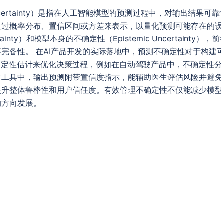
e Uncertainty）是指在人工智能模型的预测过程中，对输出结
通过概率分布、置信区间或方差来表示，以量化预测可能存在的
ertainty）和模型本身的不确定性（Epistemic Uncertai
完备性。 在AI产品开发的实际落地中，预测不确定性对于构建
确定性估计来优化决策过程，例如在自动驾驶产品中，不确定性
断工具中，输出预测附带置信度指示，能辅助医生评估风险并避
提升整体鲁棒性和用户信任度。有效管理不确定性不仅能减少模
的方向发展。