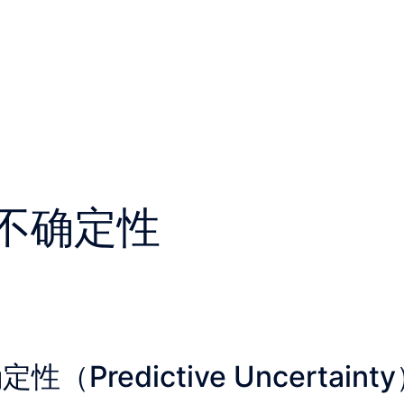
不确定性
Predictive Uncertaint