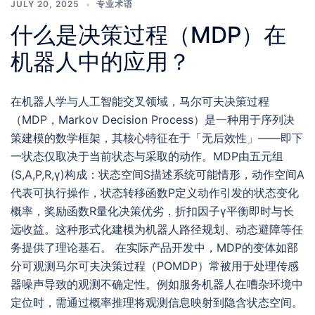
JULY 20, 2025
专业术语
什么是决策过程（MDP）在
机器人中的应用？
在机器人学与人工智能交叉领域，马尔可夫决策过程
（MDP，Markov Decision Process）是一种用于序列决
策建模的数学框架，其核心特征在于「无后效性」——即下
一状态仅取决于当前状态与采取的动作。MDP由五元组
(S,A,P,R,γ)构成：状态空间S描述系统可能情形，动作空间A
代表可执行操作，状态转移函数P定义动作引发的状态变化
概率，奖励函数R量化决策优劣，折扣因子γ平衡即时与长
远收益。这种形式化建模为机器人路径规划、动态避障等任
务提供了理论基石。 在实际产品开发中，MDP的变体如部
分可观测马尔可夫决策过程（POMDP）常被用于处理传感
器噪声导致的观测不确定性。例如服务机器人在嘈杂环境中
定位时，需通过概率推理将观测信息映射到隐含状态空间。