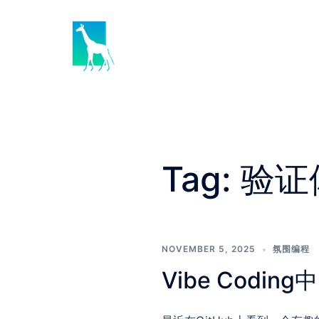
Skip
to
content
Tag:
验证
NOVEMBER 5, 2025
氛围编程
Vibe Cod