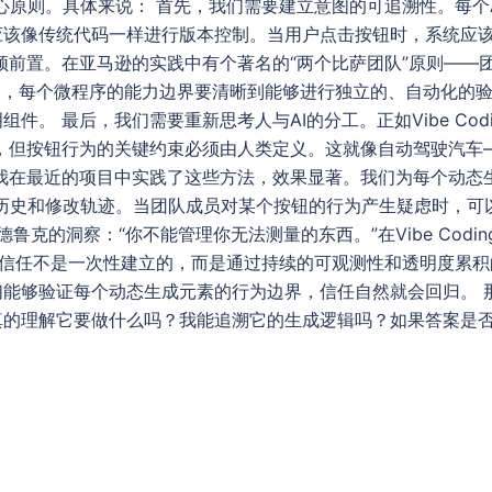
心原则。具体来说： 首先，我们需要建立意图的可追溯性。每个A
应该像传统代码一样进行版本控制。当用户点击按钮时，系统应
须前置。在亚马逊的实践中有个著名的“两个比萨团队”原则——
ing中，每个微程序的能力边界要清晰到能够进行独立的、自动化
件。 最后，我们需要重新思考人与AI的分工。正如Vibe Codi
责，但按钮行为的关键约束必须由人类定义。这就像自动驾驶汽车
我在最近的项目中实践了这些方法，效果显著。我们为每个动态生
证历史和修改轨迹。当团队成员对某个按钮的行为产生疑虑时，可
德鲁克的洞察：“你不能管理你无法测量的东西。”在Vibe Codi
 信任不是一次性建立的，而是通过持续的可观测性和透明度累
能够验证每个动态生成元素的行为边界，信任自然就会回归。 那
真的理解它要做什么吗？我能追溯它的生成逻辑吗？如果答案是