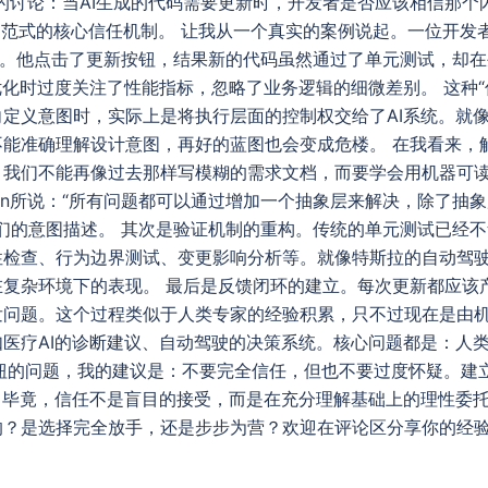
趣的讨论：当AI生成的代码需要更新时，开发者是否应该相信那个
ding范式的核心信任机制。 让我从一个真实的案例说起。一位开发
”。他点击了更新按钮，结果新的代码虽然通过了单元测试，却
化时过度关注了性能指标，忽略了业务逻辑的细微差别。 这种“信任鸿沟
定义意图时，实际上是将执行层面的控制权交给了AI系统。就
不能准确理解设计意图，再好的蓝图也会变成危楼。 在我看来，
。我们不能再像过去那样写模糊的需求文档，而要学会用机器可
mpson所说：“所有问题都可以通过增加一个抽象层来解决，除了抽象
是我们的意图描述。 其次是验证机制的重构。传统的单元测试已经
性检查、行为边界测试、变更影响分析等。就像特斯拉的自动驾
复杂环境下的表现。 最后是反馈闭环的建立。每次更新都应该产
发问题。这个过程类似于人类专家的经验积累，只不过现在是由机
医疗AI的诊断建议、自动驾驶的决策系统。核心问题都是：人
按钮的问题，我的建议是：不要完全信任，但也不要过度怀疑。建
毕竟，信任不是盲目的接受，而是在充分理解基础上的理性委托。 你们
的？是选择完全放手，还是步步为营？欢迎在评论区分享你的经