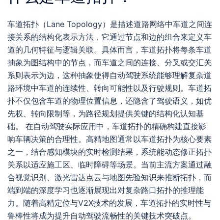
车道拓扑（Lane Topology）是描述道路网络中车道之间连
接关系的结构化表示方法，它通过节点和边的组合来定义车
道的几何特征与逻辑关联。具体而言，车道拓扑将每条车道
抽象为图结构中的节点，而车道之间的连接、分叉或交汇关
系则表示为边，这种抽象使得自动驾驶系统能够理解复杂道
路环境中车道的连续性、转向可能性以及行驶规则。车道拓
扑不仅包含车道的物理位置信息，还隐含了驾驶语义，如优
先权、转向限制等，为路径规划提供关键的结构化认知基
础。 在自动驾驶实际应用中，车道拓扑的精确构建直接影
响车辆决策的合理性。高精地图通常以车道拓扑为核心要素
之一，结合感知模块的实时检测结果，系统能动态修正拓扑
关系以适应施工区、临时障碍等场景。当前主流方案通过融
合视觉识别、激光雷达点云与地图先验知识来推断拓扑，而
端到端的深度学习也逐渐展现出对复杂路口拓扑的推理能
力。随着高精定位与V2X技术的发展，车道拓扑的实时性与
鲁棒性将成为提升自动驾驶流畅性的关键技术突破点。