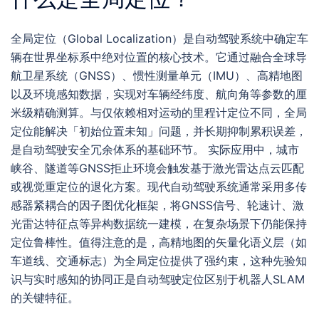
全局定位（Global Localization）是自动驾驶系统中确定车
辆在世界坐标系中绝对位置的核心技术。它通过融合全球导
航卫星系统（GNSS）、惯性测量单元（IMU）、高精地图
以及环境感知数据，实现对车辆经纬度、航向角等参数的厘
米级精确测算。与仅依赖相对运动的里程计定位不同，全局
定位能解决「初始位置未知」问题，并长期抑制累积误差，
是自动驾驶安全冗余体系的基础环节。 实际应用中，城市
峡谷、隧道等GNSS拒止环境会触发基于激光雷达点云匹配
或视觉重定位的退化方案。现代自动驾驶系统通常采用多传
感器紧耦合的因子图优化框架，将GNSS信号、轮速计、激
光雷达特征点等异构数据统一建模，在复杂场景下仍能保持
定位鲁棒性。值得注意的是，高精地图的矢量化语义层（如
车道线、交通标志）为全局定位提供了强约束，这种先验知
识与实时感知的协同正是自动驾驶定位区别于机器人SLAM
的关键特征。