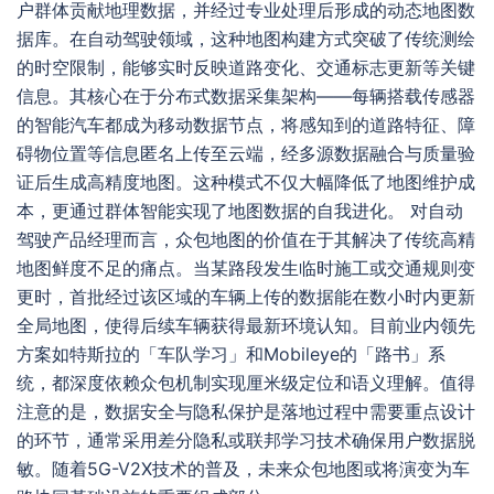
户群体贡献地理数据，并经过专业处理后形成的动态地图数
据库。在自动驾驶领域，这种地图构建方式突破了传统测绘
的时空限制，能够实时反映道路变化、交通标志更新等关键
信息。其核心在于分布式数据采集架构——每辆搭载传感器
的智能汽车都成为移动数据节点，将感知到的道路特征、障
碍物位置等信息匿名上传至云端，经多源数据融合与质量验
证后生成高精度地图。这种模式不仅大幅降低了地图维护成
本，更通过群体智能实现了地图数据的自我进化。 对自动
驾驶产品经理而言，众包地图的价值在于其解决了传统高精
地图鲜度不足的痛点。当某路段发生临时施工或交通规则变
更时，首批经过该区域的车辆上传的数据能在数小时内更新
全局地图，使得后续车辆获得最新环境认知。目前业内领先
方案如特斯拉的「车队学习」和Mobileye的「路书」系
统，都深度依赖众包机制实现厘米级定位和语义理解。值得
注意的是，数据安全与隐私保护是落地过程中需要重点设计
的环节，通常采用差分隐私或联邦学习技术确保用户数据脱
敏。随着5G-V2X技术的普及，未来众包地图或将演变为车