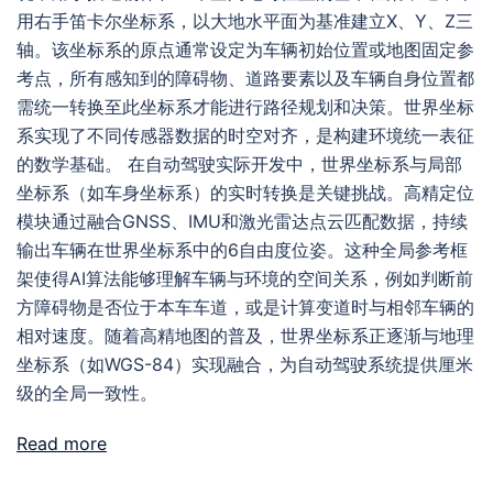
用右手笛卡尔坐标系，以大地水平面为基准建立X、Y、Z三
轴。该坐标系的原点通常设定为车辆初始位置或地图固定参
考点，所有感知到的障碍物、道路要素以及车辆自身位置都
需统一转换至此坐标系才能进行路径规划和决策。世界坐标
系实现了不同传感器数据的时空对齐，是构建环境统一表征
的数学基础。 在自动驾驶实际开发中，世界坐标系与局部
坐标系（如车身坐标系）的实时转换是关键挑战。高精定位
模块通过融合GNSS、IMU和激光雷达点云匹配数据，持续
输出车辆在世界坐标系中的6自由度位姿。这种全局参考框
架使得AI算法能够理解车辆与环境的空间关系，例如判断前
方障碍物是否位于本车车道，或是计算变道时与相邻车辆的
相对速度。随着高精地图的普及，世界坐标系正逐渐与地理
坐标系（如WGS-84）实现融合，为自动驾驶系统提供厘米
级的全局一致性。
Read more