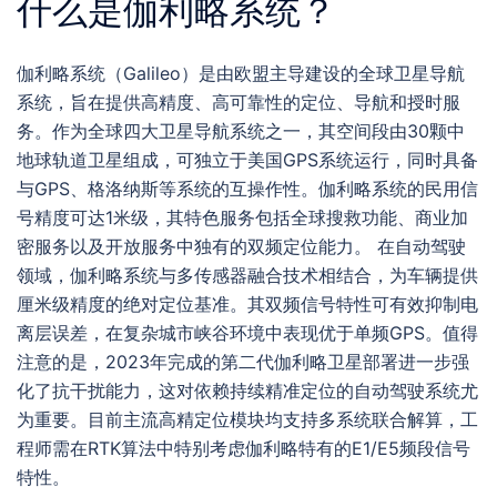
什么是伽利略系统？
伽利略系统（Galileo）是由欧盟主导建设的全球卫星导航
系统，旨在提供高精度、高可靠性的定位、导航和授时服
务。作为全球四大卫星导航系统之一，其空间段由30颗中
地球轨道卫星组成，可独立于美国GPS系统运行，同时具备
与GPS、格洛纳斯等系统的互操作性。伽利略系统的民用信
号精度可达1米级，其特色服务包括全球搜救功能、商业加
密服务以及开放服务中独有的双频定位能力。 在自动驾驶
领域，伽利略系统与多传感器融合技术相结合，为车辆提供
厘米级精度的绝对定位基准。其双频信号特性可有效抑制电
离层误差，在复杂城市峡谷环境中表现优于单频GPS。值得
注意的是，2023年完成的第二代伽利略卫星部署进一步强
化了抗干扰能力，这对依赖持续精准定位的自动驾驶系统尤
为重要。目前主流高精定位模块均支持多系统联合解算，工
程师需在RTK算法中特别考虑伽利略特有的E1/E5频段信号
特性。